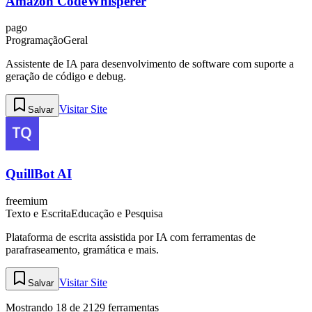
Amazon CodeWhisperer
pago
Programação
Geral
Assistente de IA para desenvolvimento de software com suporte a
geração de código e debug.
Visitar Site
Salvar
QuillBot AI
freemium
Texto e Escrita
Educação e Pesquisa
Plataforma de escrita assistida por IA com ferramentas de
parafraseamento, gramática e mais.
Visitar Site
Salvar
Mostrando
18
de
2129
ferramentas